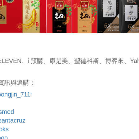
EVEN、i 預購、康是美、聖德科斯、博客來、Yaho
資訊與選購：
oongjin_711i
osmed
_santacruz
ooks
hoo