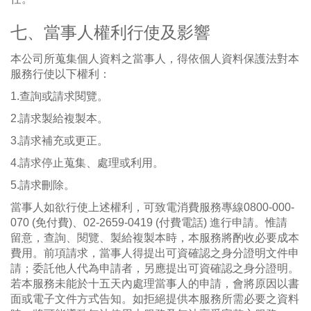
七、當事人權利行使及影響
本公司所蒐集個人資料之當事人，得依個人資料保護法對本
服務行使以下權利：
1.
查詢或請求閱覽。
2.
請求製給複製本。
3.
請求補充或更正。
4.
請求停止蒐集、處理或利用。
5.
請求刪除。
當事人如欲行使上述權利，可致電消費服務專線0800-000-
070 (免付費)、02-2659-0419 (付費電話) 進行申請。惟請
留意，查詢、閱覽、製給複製本時，本服務將酌收必要成本
費用。前項請求，當事人得提出可資確認之身分證明文件申
請；委託他人代為申請者，另應提出可資確認之身分證明。
若本服務未能於十五天內處理當事人的申請，會將原因以書
面或電子文件方式告知。如拒絕提供本服務所需必要之資料