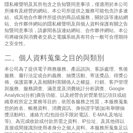
隱私權聲明及其所包含之告知暨同意事項，僅適用於本公司
所擁有及經營的網站。本公司所提供之服務可能包含許多連
結、或其他合作夥伴所提供的商品或服務，關於該等連結網
站、合作夥伴網站的隱私權聲明及與個人資料保護有關之告
知暨同意事項，請參閱各該連結網站、合作夥伴網站。本公
司將確保與消費者交易之電腦系統具有符合一般可合理期待
之安全性。
二、個人資料蒐集之目的與類別
本公司為了提供電子商務服務、產品諮詢、客訴處理、售後
服務、履行法定或合約義務、抽獎活動、寄送獎品、得獎公
佈、保護當事人及相關利害關係人之權益、行銷、客戶管理
與服務、服務調查、滿意度及消費統計分析調查、Google
Analytics(分析)廣告功能、以及經營合於營業登記項目或組
織章程所定之業務等目的，依照各服務之性質，本服務蒐集
您的姓名、帳務資料、消費資訊、身份證字號(如有舉辦抽
獎活動時)、連絡方式(包括但不限於電話、E-MAIL及地址
等)、為完成收款或付款所需之資料、IP位址、及其他得以
直接或間接識別使用者身分之個人資料。本服務所蒐集足以