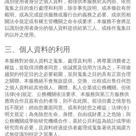
識別使用者身分之個人資料，都僅供本服務於其內部、依照
蒐集之目的進行處理和利用，除非事先說明、或本條款有所
載明、或為完成提供服務或履行合約義務之必要、或依照相
關法令規定或有權主管機關之命令或要求，本服務不會將足
以識別使用者身分的個人資料提供給第三人、或移作蒐集目
的以外之使用。
三、個人資料的利用
本服務對於個人資料之蒐集、處理及利用，將尊重消費者之
權益，並取得消費者同意，依誠實及信用方法為之，不得逾
越契約特定目的之必要範圍，並與蒐集之目的具有正當合理
之關聯。本服務絕不會無故提供、交換、出租或出售任何您
之個人資料給其他個人、團體、私人企業或公務機關。但依
法律(令)規定、公務機關依法要求、本服務與第三方服務供
應商合作且簽有合約者等，則不在此限。前項但書之情形包
括不限於：經由您書面同意、或有利於您之權益；法律(令)
明文規定；為免除您生命、身體、自由或財產上之危險；與
公務機關或學術研究機構合作，基於公共利益為統計或學術
研究而有必要，且資料經過提供者處理或蒐集著依其揭露方
式無從識別特定之當事人。